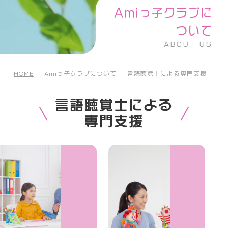
Amiっ子クラブに
ついて
ABOUT US
HOME
｜
Amiっ子クラブについて
｜
言語聴覚士による専門支援
言語聴覚士による
専門支援